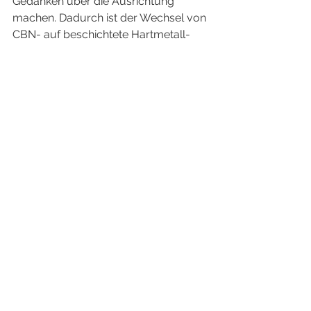
Gedanken über die Ausrichtung 
machen. Dadurch ist der Wechsel von 
CBN- auf beschichtete Hartmetall-
Wendeschneidplatten sehr einfach. 
Bei den folgenden Daten wird davon 
ausgegangen, dass Sie eine 
Wendeschneidplatte mit einem 
Durchmesser von 3/8 Zoll, entweder 
CBN oder beschichtetes Hartmetall, 
verwenden.