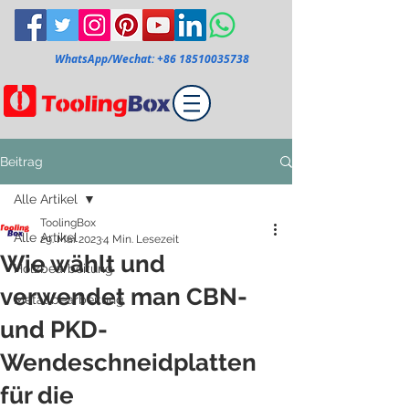
WhatsApp/Wechat:
+86 18510035738
Beitrag
Alle Artikel
ToolingBox
Alle Artikel
29. Mai 2023
4 Min. Lesezeit
Wie wählt und
Holzbearbeitung
verwendet man CBN-
Metallbearbeitung
und PKD-
Wendeschneidplatten
für die